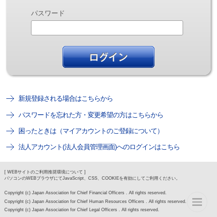
パスワード
新規登録される場合はこちらから
パスワードを忘れた方・変更希望の方はこちらから
困ったときは（マイアカウントのご登録について）
法人アカウント(法人会員管理画面)へのログインはこちら
[ WEBサイトのご利用推奨環境について ]
パソコンのWEBブラウザにてJavaScript、CSS、COOKIEを有効にしてご利用ください。
Copyright (c) Japan Association for Chief Financial Officers . All rights reserved.
Copyright (c) Japan Association for Chief Human Resources Officers . All rights reserved.
Copyright (c) Japan Association for Chief Legal Officers . All rights reserved.