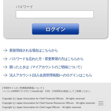
パスワード
新規登録される場合はこちらから
パスワードを忘れた方・変更希望の方はこちらから
困ったときは（マイアカウントのご登録について）
法人アカウント(法人会員管理画面)へのログインはこちら
[ WEBサイトのご利用推奨環境について ]
パソコンのWEBブラウザにてJavaScript、CSS、COOKIEを有効にしてご利用ください。
Copyright (c) Japan Association for Chief Financial Officers . All rights reserved.
Copyright (c) Japan Association for Chief Human Resources Officers . All rights reserved.
Copyright (c) Japan Association for Chief Legal Officers . All rights reserved.