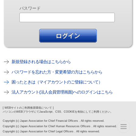
パスワード
新規登録される場合はこちらから
パスワードを忘れた方・変更希望の方はこちらから
困ったときは（マイアカウントのご登録について）
法人アカウント(法人会員管理画面)へのログインはこちら
[ WEBサイトのご利用推奨環境について ]
パソコンのWEBブラウザにてJavaScript、CSS、COOKIEを有効にしてご利用ください。
Copyright (c) Japan Association for Chief Financial Officers . All rights reserved.
Copyright (c) Japan Association for Chief Human Resources Officers . All rights reserved.
Copyright (c) Japan Association for Chief Legal Officers . All rights reserved.