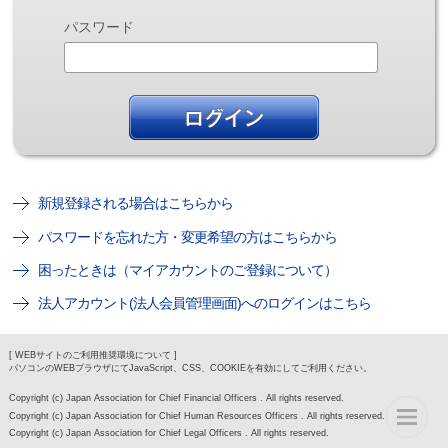
パスワード
新規登録される場合はこちらから
パスワードを忘れた方・変更希望の方はこちらから
困ったときは（マイアカウントのご登録について）
法人アカウント(法人会員管理画面)へのログインはこちら
[ WEBサイトのご利用推奨環境について ]
パソコンのWEBブラウザにてJavaScript、CSS、COOKIEを有効にしてご利用ください。
Copyright (c) Japan Association for Chief Financial Officers . All rights reserved.
Copyright (c) Japan Association for Chief Human Resources Officers . All rights reserved.
Copyright (c) Japan Association for Chief Legal Officers . All rights reserved.