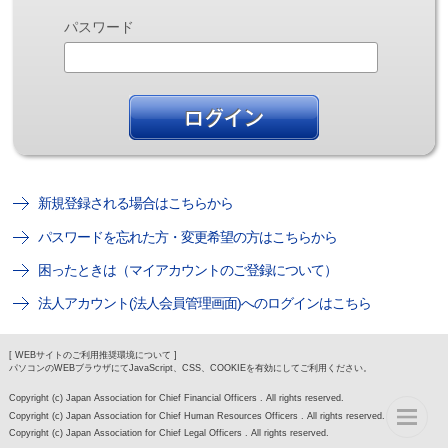
パスワード
新規登録される場合はこちらから
パスワードを忘れた方・変更希望の方はこちらから
困ったときは（マイアカウントのご登録について）
法人アカウント(法人会員管理画面)へのログインはこちら
[ WEBサイトのご利用推奨環境について ]
パソコンのWEBブラウザにてJavaScript、CSS、COOKIEを有効にしてご利用ください。
Copyright (c) Japan Association for Chief Financial Officers . All rights reserved.
Copyright (c) Japan Association for Chief Human Resources Officers . All rights reserved.
Copyright (c) Japan Association for Chief Legal Officers . All rights reserved.