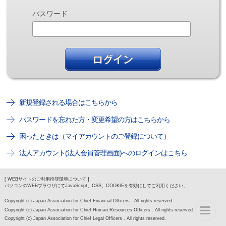
パスワード
新規登録される場合はこちらから
パスワードを忘れた方・変更希望の方はこちらから
困ったときは（マイアカウントのご登録について）
法人アカウント(法人会員管理画面)へのログインはこちら
[ WEBサイトのご利用推奨環境について ]
パソコンのWEBブラウザにてJavaScript、CSS、COOKIEを有効にしてご利用ください。
Copyright (c) Japan Association for Chief Financial Officers . All rights reserved.
Copyright (c) Japan Association for Chief Human Resources Officers . All rights reserved.
Copyright (c) Japan Association for Chief Legal Officers . All rights reserved.