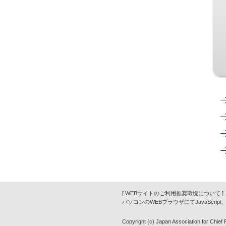
[ WEBサイトのご利用推奨環境について ]
パソコンのWEBブラウザにてJavaScrip
Copyright (c) Japan Association for Chief Fi