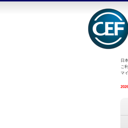
日本
ご
マ
20