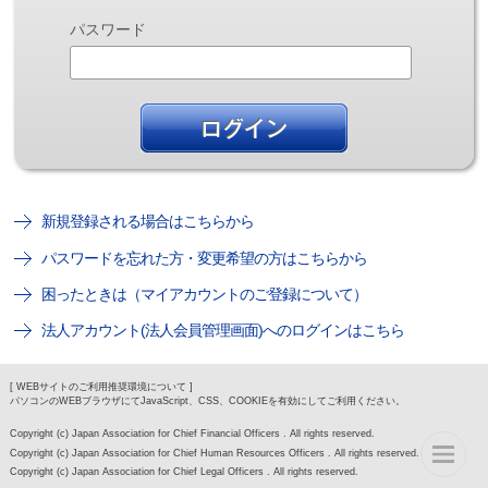
パスワード
新規登録される場合はこちらから
パスワードを忘れた方・変更希望の方はこちらから
困ったときは（マイアカウントのご登録について）
法人アカウント(法人会員管理画面)へのログインはこちら
[ WEBサイトのご利用推奨環境について ]
パソコンのWEBブラウザにてJavaScript、CSS、COOKIEを有効にしてご利用ください。
Copyright (c) Japan Association for Chief Financial Officers . All rights reserved.
Copyright (c) Japan Association for Chief Human Resources Officers . All rights reserved.
Copyright (c) Japan Association for Chief Legal Officers . All rights reserved.