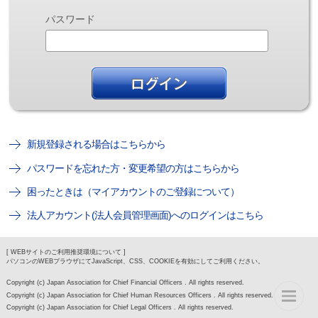
パスワード
新規登録される場合はこちらから
パスワードを忘れた方・変更希望の方はこちらから
困ったときは（マイアカウントのご登録について）
法人アカウント(法人会員管理画面)へのログインはこちら
[ WEBサイトのご利用推奨環境について ]
パソコンのWEBブラウザにてJavaScript、CSS、COOKIEを有効にしてご利用ください。
Copyright (c) Japan Association for Chief Financial Officers . All rights reserved.
Copyright (c) Japan Association for Chief Human Resources Officers . All rights reserved.
Copyright (c) Japan Association for Chief Legal Officers . All rights reserved.