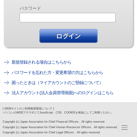
パスワード
新規登録される場合はこちらから
パスワードを忘れた方・変更希望の方はこちらから
困ったときは（マイアカウントのご登録について）
法人アカウント(法人会員管理画面)へのログインはこちら
[ WEBサイトのご利用推奨環境について ]
パソコンのWEBブラウザにてJavaScript、CSS、COOKIEを有効にしてご利用ください。
Copyright (c) Japan Association for Chief Financial Officers . All rights reserved.
Copyright (c) Japan Association for Chief Human Resources Officers . All rights reserved.
Copyright (c) Japan Association for Chief Legal Officers . All rights reserved.