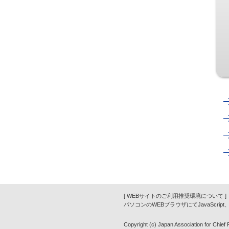
[ WEBサイトのご利用推奨環境について ]
パソコンのWEBブラウザにてJavaScrip
Copyright (c) Japan Association for Chief Fi