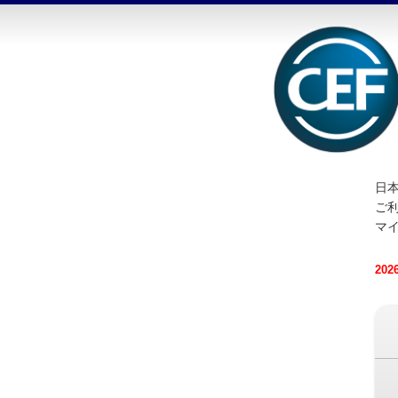
日本
ご
マ
20