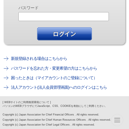
パスワード
新規登録される場合はこちらから
パスワードを忘れた方・変更希望の方はこちらから
困ったときは（マイアカウントのご登録について）
法人アカウント(法人会員管理画面)へのログインはこちら
[ WEBサイトのご利用推奨環境について ]
パソコンのWEBブラウザにてJavaScript、CSS、COOKIEを有効にしてご利用ください。
Copyright (c) Japan Association for Chief Financial Officers . All rights reserved.
Copyright (c) Japan Association for Chief Human Resources Officers . All rights reserved.
Copyright (c) Japan Association for Chief Legal Officers . All rights reserved.