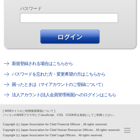
パスワード
新規登録される場合はこちらから
パスワードを忘れた方・変更希望の方はこちらから
困ったときは（マイアカウントのご登録について）
法人アカウント(法人会員管理画面)へのログインはこちら
[ WEBサイトのご利用推奨環境について ]
パソコンのWEBブラウザにてJavaScript、CSS、COOKIEを有効にしてご利用ください。
Copyright (c) Japan Association for Chief Financial Officers . All rights reserved.
Copyright (c) Japan Association for Chief Human Resources Officers . All rights reserved.
Copyright (c) Japan Association for Chief Legal Officers . All rights reserved.