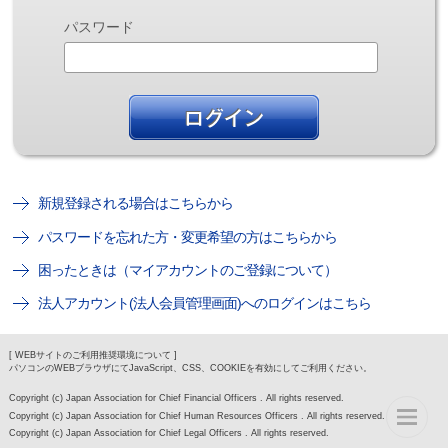
パスワード
新規登録される場合はこちらから
パスワードを忘れた方・変更希望の方はこちらから
困ったときは（マイアカウントのご登録について）
法人アカウント(法人会員管理画面)へのログインはこちら
[ WEBサイトのご利用推奨環境について ]
パソコンのWEBブラウザにてJavaScript、CSS、COOKIEを有効にしてご利用ください。
Copyright (c) Japan Association for Chief Financial Officers . All rights reserved.
Copyright (c) Japan Association for Chief Human Resources Officers . All rights reserved.
Copyright (c) Japan Association for Chief Legal Officers . All rights reserved.