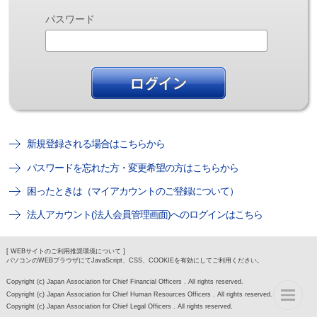
パスワード
新規登録される場合はこちらから
パスワードを忘れた方・変更希望の方はこちらから
困ったときは（マイアカウントのご登録について）
法人アカウント(法人会員管理画面)へのログインはこちら
[ WEBサイトのご利用推奨環境について ]
パソコンのWEBブラウザにてJavaScript、CSS、COOKIEを有効にしてご利用ください。
Copyright (c) Japan Association for Chief Financial Officers . All rights reserved.
Copyright (c) Japan Association for Chief Human Resources Officers . All rights reserved.
Copyright (c) Japan Association for Chief Legal Officers . All rights reserved.