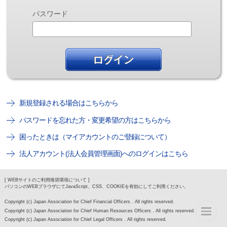
パスワード
新規登録される場合はこちらから
パスワードを忘れた方・変更希望の方はこちらから
困ったときは（マイアカウントのご登録について）
法人アカウント(法人会員管理画面)へのログインはこちら
[ WEBサイトのご利用推奨環境について ]
パソコンのWEBブラウザにてJavaScript、CSS、COOKIEを有効にしてご利用ください。
Copyright (c) Japan Association for Chief Financial Officers . All rights reserved.
Copyright (c) Japan Association for Chief Human Resources Officers . All rights reserved.
Copyright (c) Japan Association for Chief Legal Officers . All rights reserved.