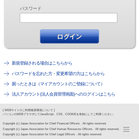
パスワード
新規登録される場合はこちらから
パスワードを忘れた方・変更希望の方はこちらから
困ったときは（マイアカウントのご登録について）
法人アカウント(法人会員管理画面)へのログインはこちら
[ WEBサイトのご利用推奨環境について ]
パソコンのWEBブラウザにてJavaScript、CSS、COOKIEを有効にしてご利用ください。
Copyright (c) Japan Association for Chief Financial Officers . All rights reserved.
Copyright (c) Japan Association for Chief Human Resources Officers . All rights reserved.
Copyright (c) Japan Association for Chief Legal Officers . All rights reserved.