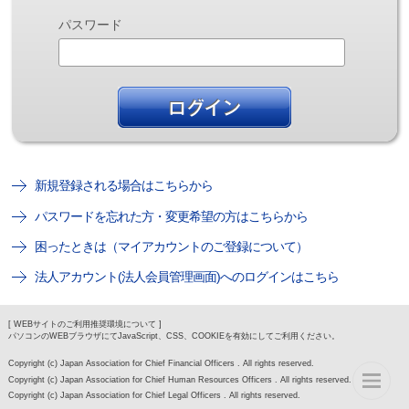
パスワード
新規登録される場合はこちらから
パスワードを忘れた方・変更希望の方はこちらから
困ったときは（マイアカウントのご登録について）
法人アカウント(法人会員管理画面)へのログインはこちら
[ WEBサイトのご利用推奨環境について ]
パソコンのWEBブラウザにてJavaScript、CSS、COOKIEを有効にしてご利用ください。
Copyright (c) Japan Association for Chief Financial Officers . All rights reserved.
Copyright (c) Japan Association for Chief Human Resources Officers . All rights reserved.
Copyright (c) Japan Association for Chief Legal Officers . All rights reserved.