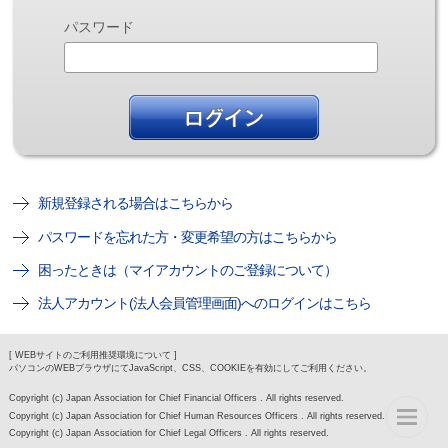
パスワード
新規登録される場合はこちらから
パスワードを忘れた方・変更希望の方はこちらから
困ったときは（マイアカウントのご登録について）
法人アカウント(法人会員管理画面)へのログインはこちら
[ WEBサイトのご利用推奨環境について ]
パソコンのWEBブラウザにてJavaScript、CSS、COOKIEを有効にしてご利用ください。
Copyright (c) Japan Association for Chief Financial Officers . All rights reserved.
Copyright (c) Japan Association for Chief Human Resources Officers . All rights reserved.
Copyright (c) Japan Association for Chief Legal Officers . All rights reserved.