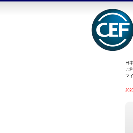
日本
ご
マ
20