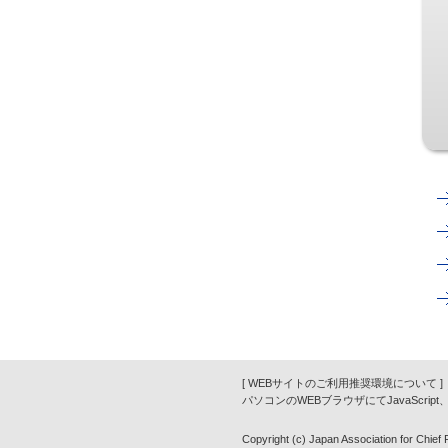
[ WEBサイトのご利用推奨環境について ]
パソコンのWEBブラウザにてJavaScrip
Copyright (c) Japan Association for Chief Fi