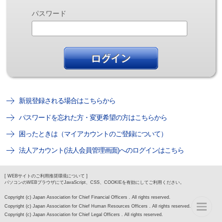
パスワード
新規登録される場合はこちらから
パスワードを忘れた方・変更希望の方はこちらから
困ったときは（マイアカウントのご登録について）
法人アカウント(法人会員管理画面)へのログインはこちら
[ WEBサイトのご利用推奨環境について ]
パソコンのWEBブラウザにてJavaScript、CSS、COOKIEを有効にしてご利用ください。
Copyright (c) Japan Association for Chief Financial Officers . All rights reserved.
Copyright (c) Japan Association for Chief Human Resources Officers . All rights reserved.
Copyright (c) Japan Association for Chief Legal Officers . All rights reserved.