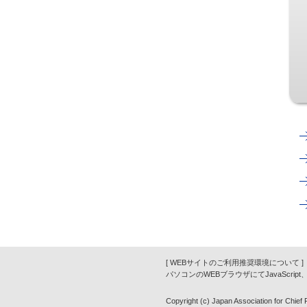
[ WEBサイトのご利用推奨環境について ]
パソコンのWEBブラウザにてJavaScrip
Copyright (c) Japan Association for Chief Fi