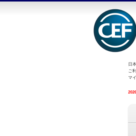
日本
ご
マ
20