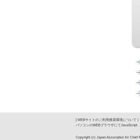
[ WEBサイトのご利用推奨環境について ]
パソコンのWEBブラウザにてJavaScrip
Copyright (c) Japan Association for Chief Fi