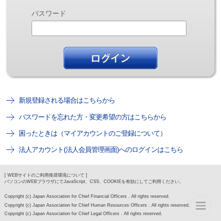
パスワード
新規登録される場合はこちらから
パスワードを忘れた方・変更希望の方はこちらから
困ったときは（マイアカウントのご登録について）
法人アカウント(法人会員管理画面)へのログインはこちら
[ WEBサイトのご利用推奨環境について ]
パソコンのWEBブラウザにてJavaScript、CSS、COOKIEを有効にしてご利用ください。
Copyright (c) Japan Association for Chief Financial Officers . All rights reserved.
Copyright (c) Japan Association for Chief Human Resources Officers . All rights reserved.
Copyright (c) Japan Association for Chief Legal Officers . All rights reserved.