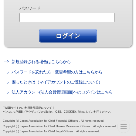
パスワード
新規登録される場合はこちらから
パスワードを忘れた方・変更希望の方はこちらから
困ったときは（マイアカウントのご登録について）
法人アカウント(法人会員管理画面)へのログインはこちら
[ WEBサイトのご利用推奨環境について ]
パソコンのWEBブラウザにてJavaScript、CSS、COOKIEを有効にしてご利用ください。
Copyright (c) Japan Association for Chief Financial Officers . All rights reserved.
Copyright (c) Japan Association for Chief Human Resources Officers . All rights reserved.
Copyright (c) Japan Association for Chief Legal Officers . All rights reserved.