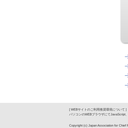
[ WEBサイトのご利用推奨環境について ]
パソコンのWEBブラウザにてJavaScrip
Copyright (c) Japan Association for Chief Fi