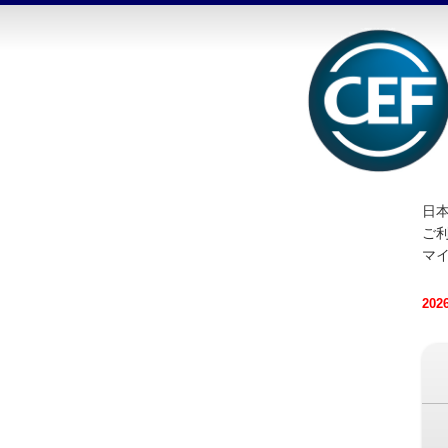
日本
ご
マ
20