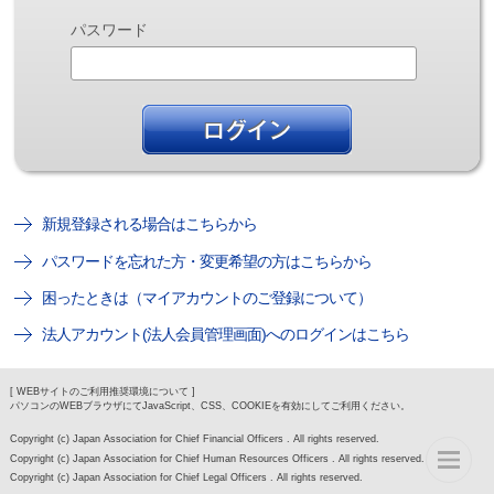
パスワード
新規登録される場合はこちらから
パスワードを忘れた方・変更希望の方はこちらから
困ったときは（マイアカウントのご登録について）
法人アカウント(法人会員管理画面)へのログインはこちら
[ WEBサイトのご利用推奨環境について ]
パソコンのWEBブラウザにてJavaScript、CSS、COOKIEを有効にしてご利用ください。
Copyright (c) Japan Association for Chief Financial Officers . All rights reserved.
Copyright (c) Japan Association for Chief Human Resources Officers . All rights reserved.
Copyright (c) Japan Association for Chief Legal Officers . All rights reserved.