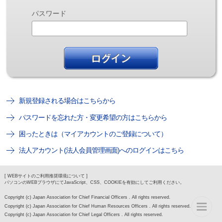
パスワード
新規登録される場合はこちらから
パスワードを忘れた方・変更希望の方はこちらから
困ったときは（マイアカウントのご登録について）
法人アカウント(法人会員管理画面)へのログインはこちら
[ WEBサイトのご利用推奨環境について ]
パソコンのWEBブラウザにてJavaScript、CSS、COOKIEを有効にしてご利用ください。
Copyright (c) Japan Association for Chief Financial Officers . All rights reserved.
Copyright (c) Japan Association for Chief Human Resources Officers . All rights reserved.
Copyright (c) Japan Association for Chief Legal Officers . All rights reserved.