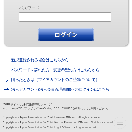
パスワード
新規登録される場合はこちらから
パスワードを忘れた方・変更希望の方はこちらから
困ったときは（マイアカウントのご登録について）
法人アカウント(法人会員管理画面)へのログインはこちら
[ WEBサイトのご利用推奨環境について ]
パソコンのWEBブラウザにてJavaScript、CSS、COOKIEを有効にしてご利用ください。
Copyright (c) Japan Association for Chief Financial Officers . All rights reserved.
Copyright (c) Japan Association for Chief Human Resources Officers . All rights reserved.
Copyright (c) Japan Association for Chief Legal Officers . All rights reserved.