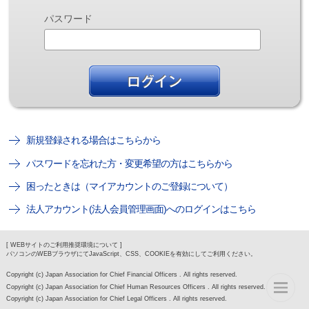
パスワード
新規登録される場合はこちらから
パスワードを忘れた方・変更希望の方はこちらから
困ったときは（マイアカウントのご登録について）
法人アカウント(法人会員管理画面)へのログインはこちら
[ WEBサイトのご利用推奨環境について ]
パソコンのWEBブラウザにてJavaScript、CSS、COOKIEを有効にしてご利用ください。
Copyright (c) Japan Association for Chief Financial Officers . All rights reserved.
Copyright (c) Japan Association for Chief Human Resources Officers . All rights reserved.
Copyright (c) Japan Association for Chief Legal Officers . All rights reserved.