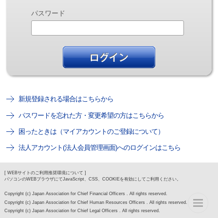
パスワード
新規登録される場合はこちらから
パスワードを忘れた方・変更希望の方はこちらから
困ったときは（マイアカウントのご登録について）
法人アカウント(法人会員管理画面)へのログインはこちら
[ WEBサイトのご利用推奨環境について ]
パソコンのWEBブラウザにてJavaScript、CSS、COOKIEを有効にしてご利用ください。
Copyright (c) Japan Association for Chief Financial Officers . All rights reserved.
Copyright (c) Japan Association for Chief Human Resources Officers . All rights reserved.
Copyright (c) Japan Association for Chief Legal Officers . All rights reserved.