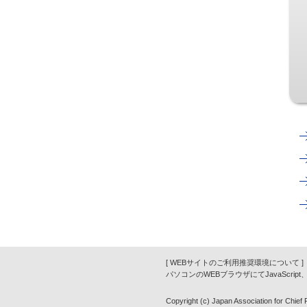
[ WEBサイトのご利用推奨環境について ]
パソコンのWEBブラウザにてJavaScrip
Copyright (c) Japan Association for Chief Fi