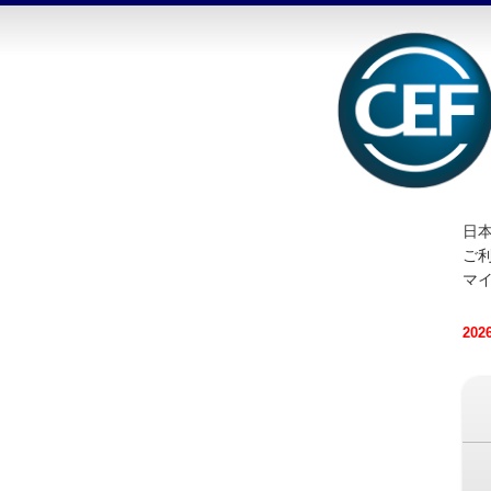
日本
ご
マ
20