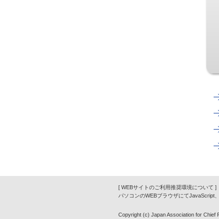
[ WEBサイトのご利用推奨環境について ]
パソコンのWEBブラウザにてJavaScrip
Copyright (c) Japan Association for Chief Fi