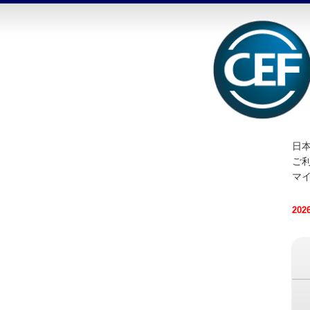
日本
ご
マ
20