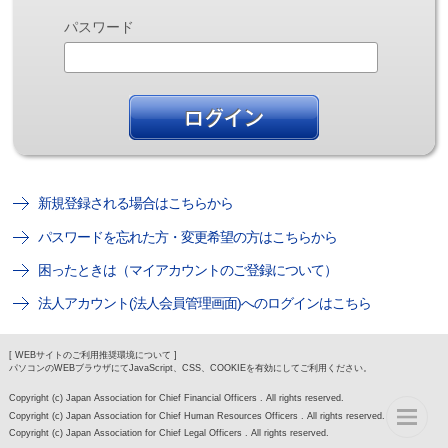
パスワード
新規登録される場合はこちらから
パスワードを忘れた方・変更希望の方はこちらから
困ったときは（マイアカウントのご登録について）
法人アカウント(法人会員管理画面)へのログインはこちら
[ WEBサイトのご利用推奨環境について ]
パソコンのWEBブラウザにてJavaScript、CSS、COOKIEを有効にしてご利用ください。
Copyright (c) Japan Association for Chief Financial Officers . All rights reserved.
Copyright (c) Japan Association for Chief Human Resources Officers . All rights reserved.
Copyright (c) Japan Association for Chief Legal Officers . All rights reserved.