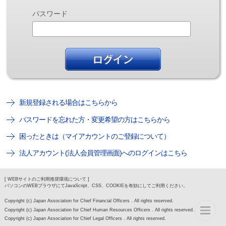
パスワード
新規登録される場合はこちらから
パスワードを忘れた方・変更希望の方はこちらから
困ったときは（マイアカウントのご登録について）
法人アカウント(法人会員管理画面)へのログインはこちら
[ WEBサイトのご利用推奨環境について ]
パソコンのWEBブラウザにてJavaScript、CSS、COOKIEを有効にしてご利用ください。
Copyright (c) Japan Association for Chief Financial Officers . All rights reserved.
Copyright (c) Japan Association for Chief Human Resources Officers . All rights reserved.
Copyright (c) Japan Association for Chief Legal Officers . All rights reserved.