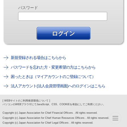
パスワード
新規登録される場合はこちらから
パスワードを忘れた方・変更希望の方はこちらから
困ったときは（マイアカウントのご登録について）
法人アカウント(法人会員管理画面)へのログインはこちら
[ WEBサイトのご利用推奨環境について ]
パソコンのWEBブラウザにてJavaScript、CSS、COOKIEを有効にしてご利用ください。
Copyright (c) Japan Association for Chief Financial Officers . All rights reserved.
Copyright (c) Japan Association for Chief Human Resources Officers . All rights reserved.
Copyright (c) Japan Association for Chief Legal Officers . All rights reserved.