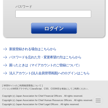
パスワード
新規登録される場合はこちらから
パスワードを忘れた方・変更希望の方はこちらから
困ったときは（マイアカウントのご登録について）
法人アカウント(法人会員管理画面)へのログインはこちら
[ WEBサイトのご利用推奨環境について ]
パソコンのWEBブラウザにてJavaScript、CSS、COOKIEを有効にしてご利用ください。
Copyright (c) Japan Association for Chief Financial Officers . All rights reserved.
Copyright (c) Japan Association for Chief Human Resources Officers . All rights reserved.
Copyright (c) Japan Association for Chief Legal Officers . All rights reserved.