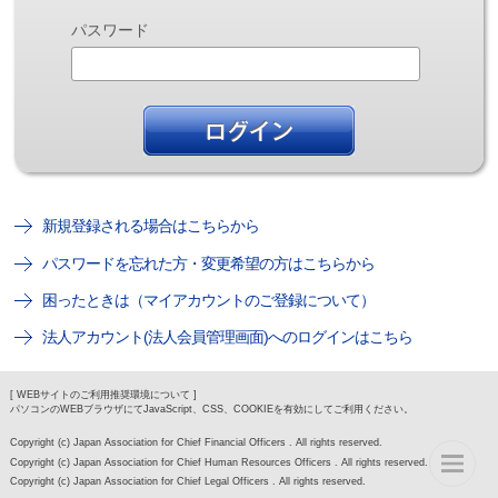
パスワード
新規登録される場合はこちらから
パスワードを忘れた方・変更希望の方はこちらから
困ったときは（マイアカウントのご登録について）
法人アカウント(法人会員管理画面)へのログインはこちら
[ WEBサイトのご利用推奨環境について ]
パソコンのWEBブラウザにてJavaScript、CSS、COOKIEを有効にしてご利用ください。
Copyright (c) Japan Association for Chief Financial Officers . All rights reserved.
Copyright (c) Japan Association for Chief Human Resources Officers . All rights reserved.
Copyright (c) Japan Association for Chief Legal Officers . All rights reserved.