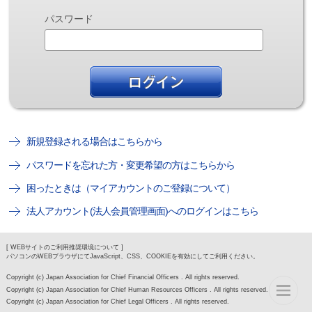
パスワード
新規登録される場合はこちらから
パスワードを忘れた方・変更希望の方はこちらから
困ったときは（マイアカウントのご登録について）
法人アカウント(法人会員管理画面)へのログインはこちら
[ WEBサイトのご利用推奨環境について ]
パソコンのWEBブラウザにてJavaScript、CSS、COOKIEを有効にしてご利用ください。
Copyright (c) Japan Association for Chief Financial Officers . All rights reserved.
Copyright (c) Japan Association for Chief Human Resources Officers . All rights reserved.
Copyright (c) Japan Association for Chief Legal Officers . All rights reserved.