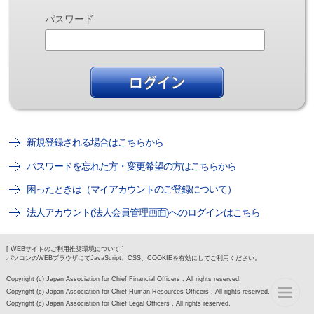
パスワード
新規登録される場合はこちらから
パスワードを忘れた方・変更希望の方はこちらから
困ったときは（マイアカウントのご登録について）
法人アカウント(法人会員管理画面)へのログインはこちら
[ WEBサイトのご利用推奨環境について ]
パソコンのWEBブラウザにてJavaScript、CSS、COOKIEを有効にしてご利用ください。
Copyright (c) Japan Association for Chief Financial Officers . All rights reserved.
Copyright (c) Japan Association for Chief Human Resources Officers . All rights reserved.
Copyright (c) Japan Association for Chief Legal Officers . All rights reserved.