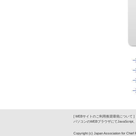
[ WEBサイトのご利用推奨環境について ]
パソコンのWEBブラウザにてJavaScrip
Copyright (c) Japan Association for Chief Fi