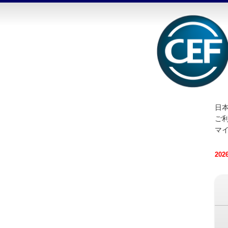
日本
ご
マ
20