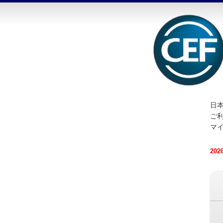
日本
ご
マ
20