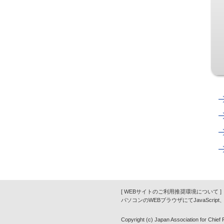
[ WEBサイトのご利用推奨環境について ]
パソコンのWEBブラウザにてJavaScrip
Copyright (c) Japan Association for Chief Fi