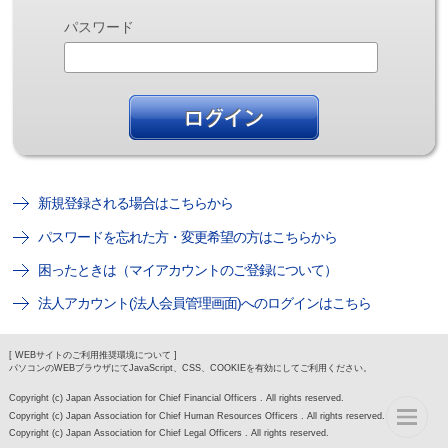
パスワード
新規登録される場合はこちらから
パスワードを忘れた方・変更希望の方はこちらから
困ったときは（マイアカウントのご登録について）
法人アカウント(法人会員管理画面)へのログインはこちら
[ WEBサイトのご利用推奨環境について ]
パソコンのWEBブラウザにてJavaScript、CSS、COOKIEを有効にしてご利用ください。
Copyright (c) Japan Association for Chief Financial Officers . All rights reserved.
Copyright (c) Japan Association for Chief Human Resources Officers . All rights reserved.
Copyright (c) Japan Association for Chief Legal Officers . All rights reserved.