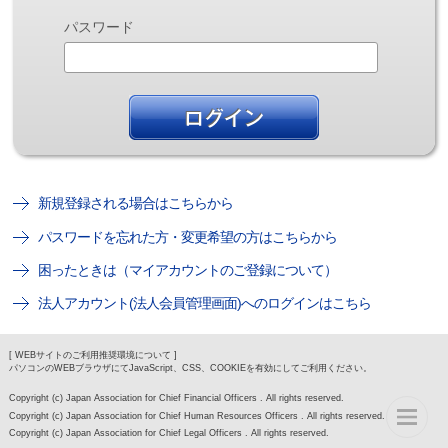
パスワード
新規登録される場合はこちらから
パスワードを忘れた方・変更希望の方はこちらから
困ったときは（マイアカウントのご登録について）
法人アカウント(法人会員管理画面)へのログインはこちら
[ WEBサイトのご利用推奨環境について ]
パソコンのWEBブラウザにてJavaScript、CSS、COOKIEを有効にしてご利用ください。
Copyright (c) Japan Association for Chief Financial Officers . All rights reserved.
Copyright (c) Japan Association for Chief Human Resources Officers . All rights reserved.
Copyright (c) Japan Association for Chief Legal Officers . All rights reserved.