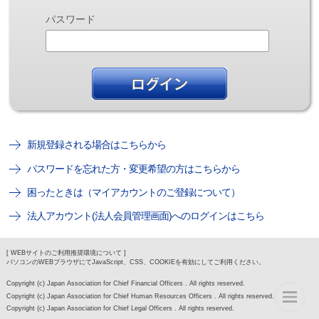
パスワード
新規登録される場合はこちらから
パスワードを忘れた方・変更希望の方はこちらから
困ったときは（マイアカウントのご登録について）
法人アカウント(法人会員管理画面)へのログインはこちら
[ WEBサイトのご利用推奨環境について ]
パソコンのWEBブラウザにてJavaScript、CSS、COOKIEを有効にしてご利用ください。
Copyright (c) Japan Association for Chief Financial Officers . All rights reserved.
Copyright (c) Japan Association for Chief Human Resources Officers . All rights reserved.
Copyright (c) Japan Association for Chief Legal Officers . All rights reserved.