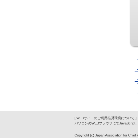
[ WEBサイトのご利用推奨環境について ]
パソコンのWEBブラウザにてJavaScrip
Copyright (c) Japan Association for Chief Fi