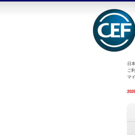
日本
ご
マ
20