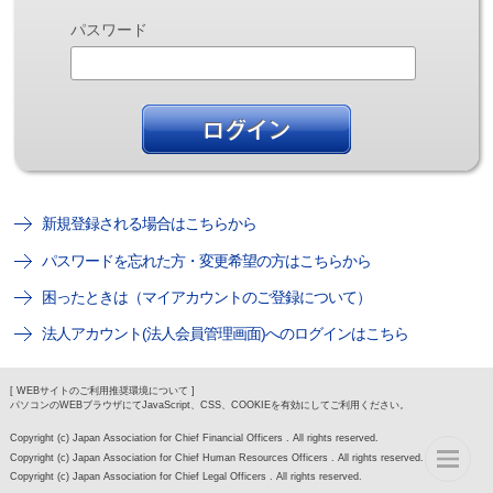
パスワード
新規登録される場合はこちらから
パスワードを忘れた方・変更希望の方はこちらから
困ったときは（マイアカウントのご登録について）
法人アカウント(法人会員管理画面)へのログインはこちら
[ WEBサイトのご利用推奨環境について ]
パソコンのWEBブラウザにてJavaScript、CSS、COOKIEを有効にしてご利用ください。
Copyright (c) Japan Association for Chief Financial Officers . All rights reserved.
Copyright (c) Japan Association for Chief Human Resources Officers . All rights reserved.
Copyright (c) Japan Association for Chief Legal Officers . All rights reserved.