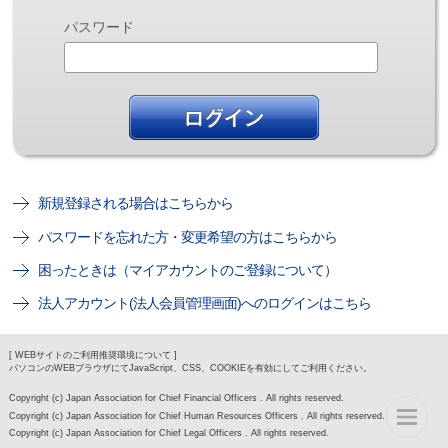
パスワード
新規登録される場合はこちらから
パスワードを忘れた方・変更希望の方はこちらから
困ったときは（マイアカウントのご登録について）
法人アカウント(法人会員管理画面)へのログインはこちら
[ WEBサイトのご利用推奨環境について ]
パソコンのWEBブラウザにてJavaScript、CSS、COOKIEを有効にしてご利用ください。
Copyright (c) Japan Association for Chief Financial Officers . All rights reserved.
Copyright (c) Japan Association for Chief Human Resources Officers . All rights reserved.
Copyright (c) Japan Association for Chief Legal Officers . All rights reserved.