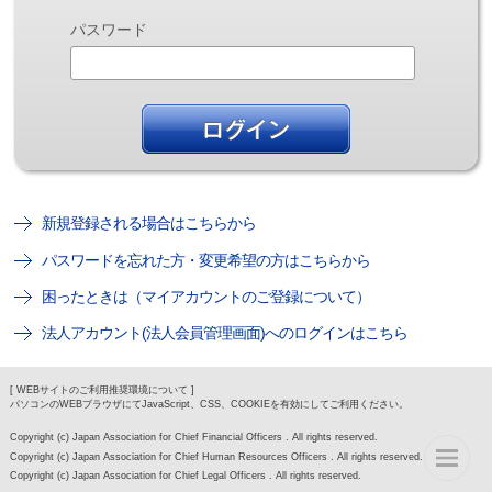
パスワード
新規登録される場合はこちらから
パスワードを忘れた方・変更希望の方はこちらから
困ったときは（マイアカウントのご登録について）
法人アカウント(法人会員管理画面)へのログインはこちら
[ WEBサイトのご利用推奨環境について ]
パソコンのWEBブラウザにてJavaScript、CSS、COOKIEを有効にしてご利用ください。
Copyright (c) Japan Association for Chief Financial Officers . All rights reserved.
Copyright (c) Japan Association for Chief Human Resources Officers . All rights reserved.
Copyright (c) Japan Association for Chief Legal Officers . All rights reserved.