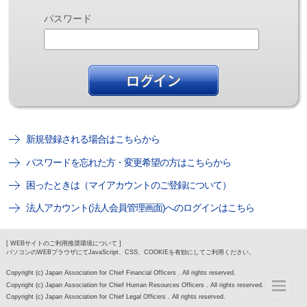
パスワード
新規登録される場合はこちらから
パスワードを忘れた方・変更希望の方はこちらから
困ったときは（マイアカウントのご登録について）
法人アカウント(法人会員管理画面)へのログインはこちら
[ WEBサイトのご利用推奨環境について ]
パソコンのWEBブラウザにてJavaScript、CSS、COOKIEを有効にしてご利用ください。
Copyright (c) Japan Association for Chief Financial Officers . All rights reserved.
Copyright (c) Japan Association for Chief Human Resources Officers . All rights reserved.
Copyright (c) Japan Association for Chief Legal Officers . All rights reserved.